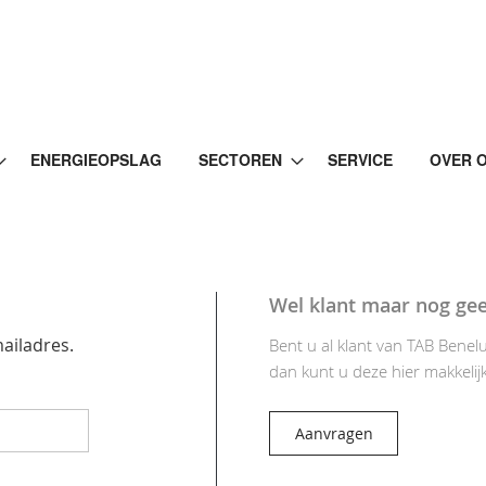
ENERGIEOPSLAG
SECTOREN
SERVICE
OVER 
Wel klant maar nog ge
ailadres.
Bent u al klant van TAB Bene
dan kunt u deze hier makkelij
Aanvragen