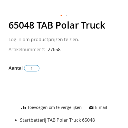
65048 TAB Polar Truck
Ga
naar
het
Log in
om productprijzen te zien.
begin
Artikelnummer
27658
van
de
afbeeldingen-
Aantal
gallerij
Toevoegen om te vergelijken
E-mail
Startbatterij TAB Polar Truck 65048