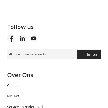
Follow us
Abonneer
Inschrijven
u
op
onze
Over Ons
nieuwsbrief
Contact
Nieuws
Service en onderhoud