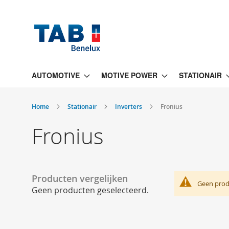
Ga
naar
de
inhoud
AUTOMOTIVE
MOTIVE POWER
STATIONAIR
Home
Stationair
Inverters
Fronius
Fronius
Producten vergelijken
Geen prod
Geen producten geselecteerd.