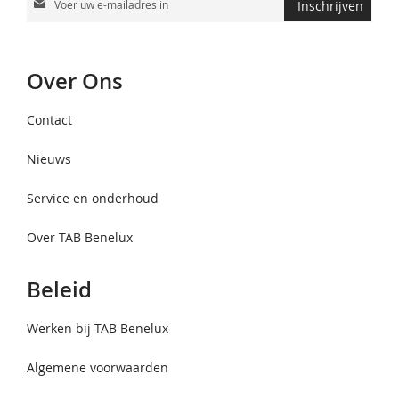
Inschrijven
u
op
onze
Over Ons
nieuwsbrief
Contact
Nieuws
Service en onderhoud
Over TAB Benelux
Beleid
Werken bij TAB Benelux
Algemene voorwaarden