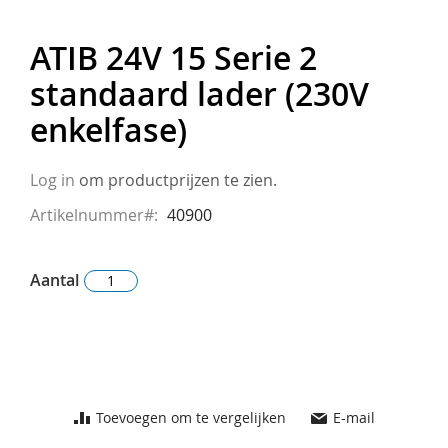
ATIB 24V 15 Serie 2
Ga
naar
standaard lader (230V
het
enkelfase)
begin
van
de
Log in
om productprijzen te zien.
afbeeldingen-
Artikelnummer
40900
gallerij
Aantal
Toevoegen om te vergelijken
E-mail