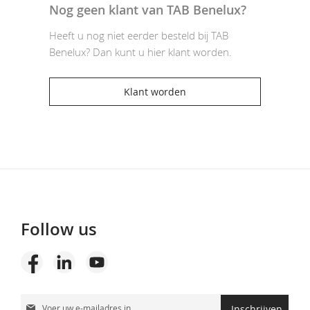
Nog geen klant van TAB Benelux?
Heeft u nog niet eerder besteld bij TAB
Benelux? Dan kunt u hier klant worden.
Klant worden
Follow us
Abonneer
Inschrijven